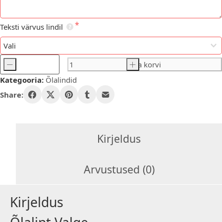
Teksti värvus lindil
-
Lisa korvi
+
Õlalint
Kategooria:
Õlalindid
Valge
kogus
Share:
Kirjeldus
Arvustused (0)
Kirjeldus