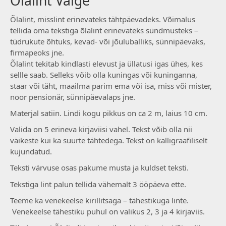
Õlalint Valge
Õlalint, misslint erinevateks tähtpäevadeks. Võimalus
tellida oma tekstiga õlalint erinevateks sündmusteks –
tüdrukute õhtuks, kevad- või jõuluballiks, sünnipäevaks,
firmapeoks jne.
Õlalint tekitab kindlasti elevust ja üllatusi igas ühes, kes
sellle saab. Selleks võib olla kuningas või kuninganna,
staar või täht, maailma parim ema või isa, miss või mister,
noor pensionär, sünnipäevalaps jne.
Materjal satiin. Lindi kogu pikkus on ca 2 m, laius 10 cm.
Valida on 5 erineva kirjaviisi vahel. Tekst võib olla nii
väikeste kui ka suurte tähtedega. Tekst on kalligraafiliselt
kujundatud.
Teksti värvuse osas pakume musta ja kuldset teksti.
Tekstiga lint palun tellida vähemalt 3 ööpäeva ette.
Teeme ka venekeelse kirillitsaga – tähestikuga linte.
Venekeelse tähestiku puhul on valikus 2, 3 ja 4 kirjaviis.