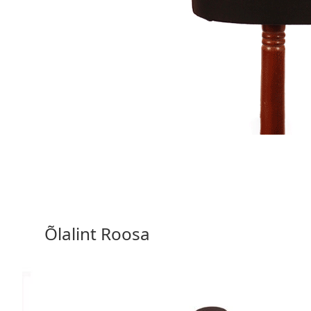
15,90 €
Vali valikud
Õlalint Roosa