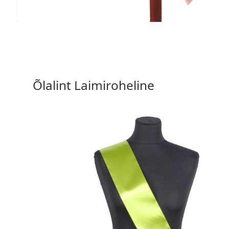
15,90 €
Vali valikud
Õlalint Laimiroheline