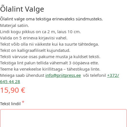
Õlalint Valge
Õlalint valge oma tekstiga erinevateks sündmusteks.
Materjal satiin.
Lindi kogu pikkus on ca 2 m, laius 10 cm.
Valida on 5 erineva kirjaviisi vahel.
Tekst võib olla nii väikeste kui ka suurte tähtedega.
Tekst on kalligraafiliselt kujundatud.
Teksti värvuse osas pakume musta ja kuldset teksti.
Tekstiga lint palun tellida vähemalt 3 ööpäeva ette.
Teeme ka venekeelse kirillitsaga – tähestikuga linte.
Meiega saab ühendust
info@priitpress.ee
või telefonil
+372/
645 44 28
15,90 €
Tekst lindil