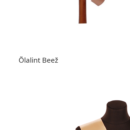
15,90 €
Vali valikud
Õlalint Beež