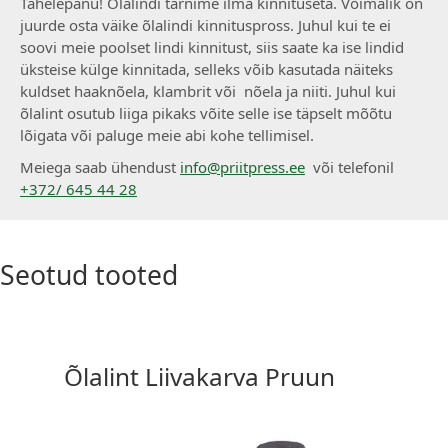
Tähelepanu! Õlalindi tarnime ilma kinnituseta. Võimalik on
juurde osta väike õlalindi kinnituspross. Juhul kui te ei
soovi meie poolset lindi kinnitust, siis saate ka ise lindid
üksteise külge kinnitada, selleks võib kasutada näiteks
kuldset haaknõela, klambrit või nõela ja niiti. Juhul kui
õlalint osutub liiga pikaks võite selle ise täpselt mõõtu
lõigata või paluge meie abi kohe tellimisel.
Meiega saab ühendust
info@priitpress.ee
või telefonil
+372/ 645 44 28
Seotud tooted
Õlalint Liivakarva Pruun