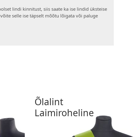
set lindi kinnitust, siis saate ka ise lindid üksteise
 võite selle ise täpselt mõõtu lõigata või paluge
Õlalint
Laimiroheline