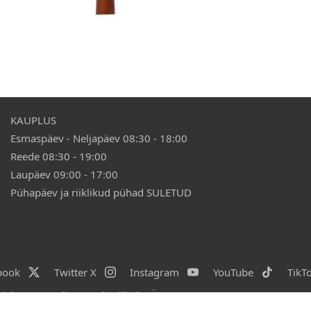
Vali valikud
15,90 €
Vali valik
KAUPLUS
Esmaspäev - Neljapäev 08:30 - 18:00
Reede 08:30 - 19:00
Laupäev 09:00 - 17:00
Pühapäev ja riiklikud pühad SULETUD
book
Twitter X
Instagram
YouTube
TikT
ight 2026 Priit Press ja Lilled OÜ