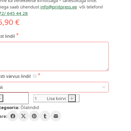
me ka venekeelse kirillitsaga – tähestikuga linte.
iega saab ühendust
info@priitpress.ee
või telefonil
72/ 645 44 28
5,90 €
st lindil
sti värvus lindil
-
Lisa korvi
+
alint
tegooria:
Õlalindid
eež
ogus
are: