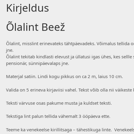
Kirjeldus
Õlalint Beež
Õlalint, misslint erinevateks tähtpäevadeks. Võimalus tellida
jne.
Õlalint tekitab kindlasti elevust ja üllatusi igas ühes, kes sel
pensionär, sünnipäevalaps jne.
Materjal satiin. Lindi kogu pikkus on ca 2 m, laius 10 cm.
Valida on 5 erineva kirjaviisi vahel. Tekst võib olla nii väikeste
Teksti värvuse osas pakume musta ja kuldset teksti.
Tekstiga lint palun tellida vähemalt 3 ööpäeva ette.
Teeme ka venekeelse kirillitsaga – tähestikuga linte. Venekeelse