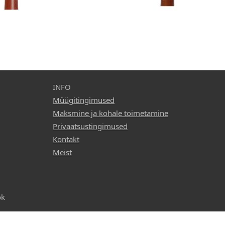
ud
15,90 €
Vali valikud
INFO
Müügitingimused
Maksmine ja kohale toimetamine
Privaatsustingimused
Kontakt
Meist
ok