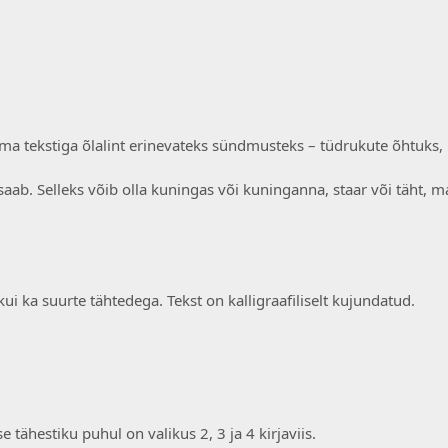
 oma tekstiga õlalint erinevateks sündmusteks – tüdrukute õhtuks,
lle saab. Selleks võib olla kuningas või kuninganna, staar või täht,
 kui ka suurte tähtedega. Tekst on kalligraafiliselt kujundatud.
 tähestiku puhul on valikus 2, 3 ja 4 kirjaviis.