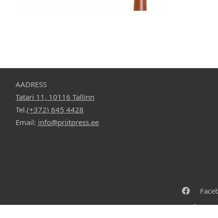
15,90 €
Vali valikud
15,90 €
AADRESS
Tatari 11, 10116 Tallinn
Tel.
(+372) 645 4428
Email:
info@priitpress.ee
Face
© Copyr