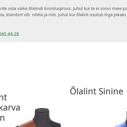
e osta väike õlalindi kinnituspross. Juhul kui te ei soovi meie pool
, klambrit või nõela ja niiti. Juhul kui õlalint osutub liiga pikaks
645 44 28
Õlalint Sinine
nt
akarva
un