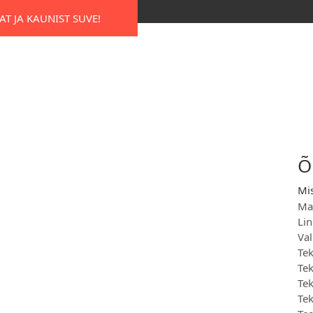
T JA KAUNIST SUVE!
Õ
Mis
Mat
Lin
Val
Tek
Tek
Tek
Tek