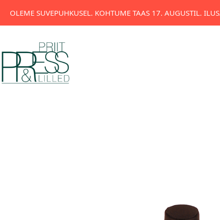
OLEME SUVEPUHKUSEL. KOHTUME TAAS 17. AUGUSTIL. ILUSA