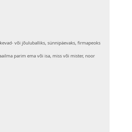
 kevad- või jõuluballiks, sünnipäevaks, firmapeoks
 maailma parim ema või isa, miss või mister, noor