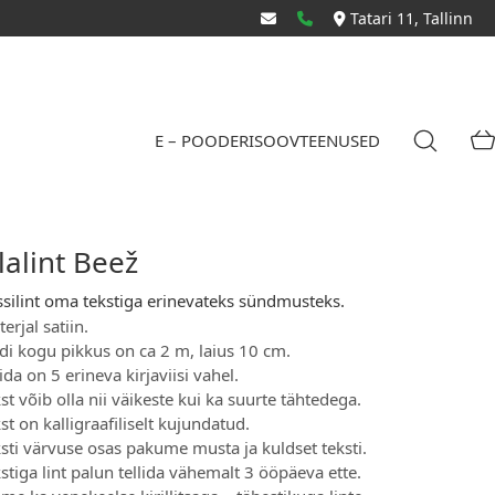
Tatari 11, Tallinn
E – POOD
ERISOOV
TEENUSED
lalint Beež
silint oma tekstiga erinevateks sündmusteks.
erjal satiin.
di kogu pikkus on ca 2 m, laius 10 cm.
ida on 5 erineva kirjaviisi vahel.
st võib olla nii väikeste kui ka suurte tähtedega.
st on kalligraafiliselt kujundatud.
sti värvuse osas pakume musta ja kuldset teksti.
stiga lint palun tellida vähemalt 3 ööpäeva ette.