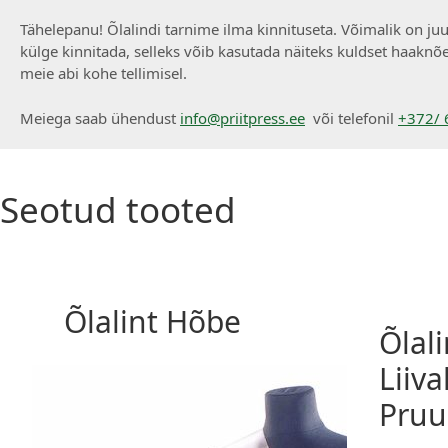
Tähelepanu! Õlalindi tarnime ilma kinnituseta. Võimalik on juurd
külge kinnitada, selleks võib kasutada näiteks kuldset haaknõela
meie abi kohe tellimisel.
Meiega saab ühendust
info@priitpress.ee
või telefonil
+372/ 
Seotud tooted
Õlalint Hõbe
Õlali
Liiv
Pru