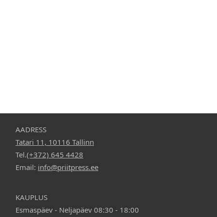
2,90
€
AADRESS
Tatari 11, 10116 Tallinn
Tel.
(+372) 645 4428
Email:
info@priitpress.ee
KAUPLUS
Esmaspäev - Neljapäev 08:30 - 18:00