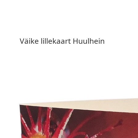
1,20
€
Väike lillekaart Huulhein