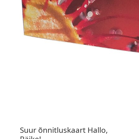
1,20
€
Suur õnnitluskaart Hallo,
Päike!