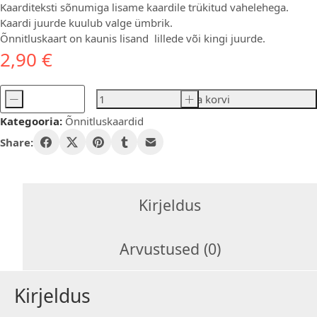
Kaarditeksti sõnumiga lisame kaardile trükitud vahelehega.
Kaardi juurde kuulub valge ümbrik.
Õnnitluskaart on kaunis lisand lillede või kingi juurde.
2,90
€
-
Lisa korvi
+
Suur
Kategooria:
Õnnitluskaardid
õnnitluskaart
Huulhein
Share:
kogus
Kirjeldus
Arvustused (0)
Kirjeldus