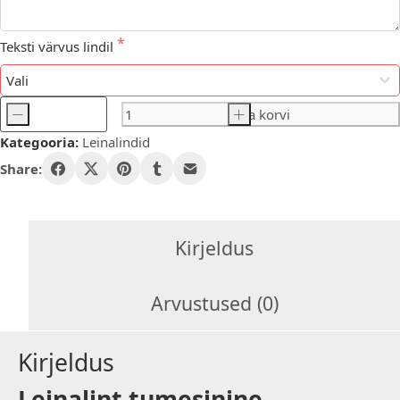
Teksti värvus lindil
-
Lisa korvi
+
Leinalint
Kategooria:
Leinalindid
tumesinine
kogus
Share:
Kirjeldus
Arvustused (0)
Kirjeldus
Leinalint tumesinine