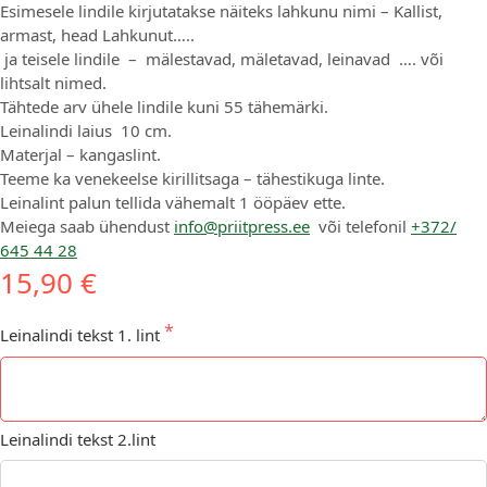
Esimesele lindile kirjutatakse näiteks lahkunu nimi – Kallist,
armast, head Lahkunut…..
ja teisele lindile – mälestavad, mäletavad, leinavad …. või
lihtsalt nimed.
Tähtede arv ühele lindile kuni 55 tähemärki.
Leinalindi laius 10 cm.
Materjal – kangaslint.
Teeme ka venekeelse kirillitsaga – tähestikuga linte.
Leinalint palun tellida vähemalt 1 ööpäev ette.
Meiega saab ühendust
info@priitpress.ee
või telefonil
+372/
645 44 28
15,90 €
Leinalindi tekst 1. lint
Leinalindi tekst 2.lint