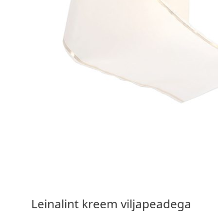
15,90 €
Vali valikud
Leinalint kreem viljapeadega