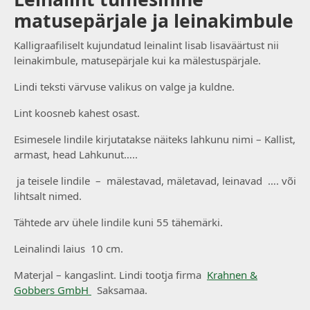
matusepärjale ja leinakimbule
Kalligraafiliselt kujundatud leinalint lisab lisaväärtust nii
leinakimbule, matusepärjale kui ka mälestuspärjale.
Lindi teksti värvuse valikus on valge ja kuldne.
Lint koosneb kahest osast.
Esimesele lindile kirjutatakse näiteks lahkunu nimi – Kallist,
armast, head Lahkunut…..
ja teisele lindile – mälestavad, mäletavad, leinavad …. või
lihtsalt nimed.
Tähtede arv ühele lindile kuni 55 tähemärki.
Leinalindi laius 10 cm.
Materjal – kangaslint. Lindi tootja firma
Krahnen &
Gobbers GmbH
Saksamaa.