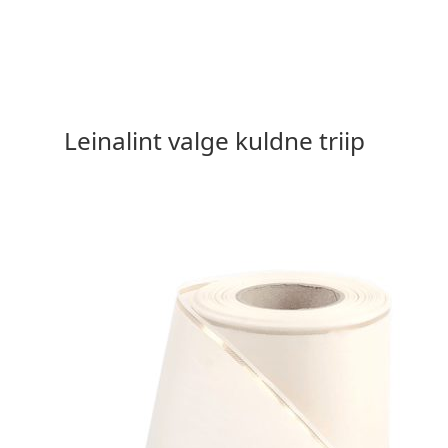
15,90 €
Vali valikud
Leinalint valge kuldne triip