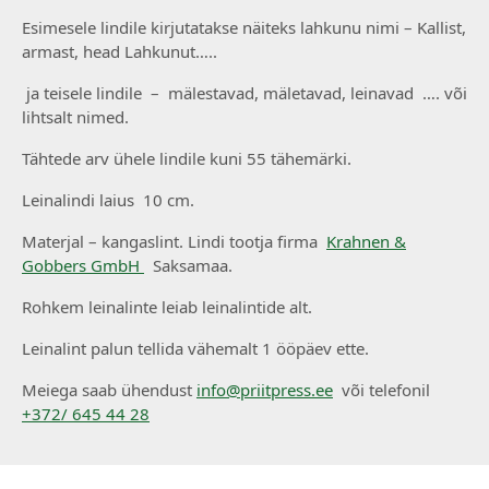
Esimesele lindile kirjutatakse näiteks lahkunu nimi – Kallist,
armast, head Lahkunut…..
ja teisele lindile – mälestavad, mäletavad, leinavad …. või
lihtsalt nimed.
Tähtede arv ühele lindile kuni 55 tähemärki.
Leinalindi laius 10 cm.
Materjal – kangaslint. Lindi tootja firma
Krahnen &
Gobbers GmbH
Saksamaa.
Rohkem leinalinte leiab leinalintide alt.
Leinalint palun tellida vähemalt 1 ööpäev ette.
Meiega saab ühendust
info@priitpress.ee
või telefonil
+372/ 645 44 28