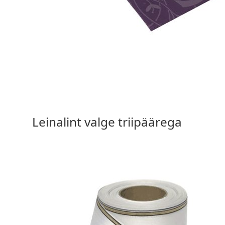
15,90 €
Vali valikud
Leinalint valge triipäärega