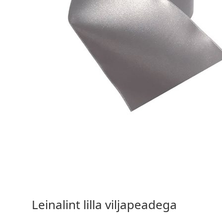
15,90 €
Vali valikud
Leinalint lilla viljapeadega