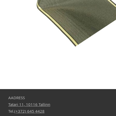
15,90 €
Vali valikud
AADRESS
Tatari 11, 10116 Tallinn
Tel.
(+372) 645 4428