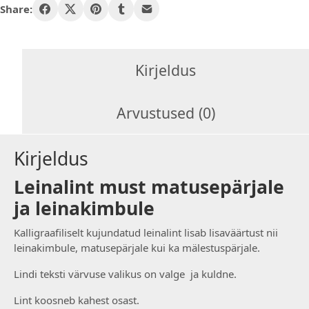
kogus
Share:
Kirjeldus
Arvustused (0)
Kirjeldus
Leinalint must matusepärjale
ja leinakimbule
Kalligraafiliselt kujundatud leinalint lisab lisaväärtust nii
leinakimbule, matusepärjale kui ka mälestuspärjale.
Lindi teksti värvuse valikus on valge ja kuldne.
Lint koosneb kahest osast.