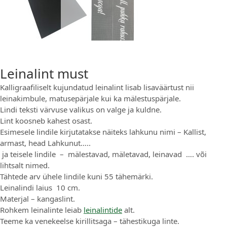
Leinalint must
Kalligraafiliselt kujundatud leinalint lisab lisaväärtust nii
leinakimbule, matusepärjale kui ka mälestuspärjale.
Lindi teksti värvuse valikus on valge ja kuldne.
Lint koosneb kahest osast.
Esimesele lindile kirjutatakse näiteks lahkunu nimi – Kallist,
armast, head Lahkunut…..
ja teisele lindile – mälestavad, mäletavad, leinavad …. või
lihtsalt nimed.
Tähtede arv ühele lindile kuni 55 tähemärki.
Leinalindi laius 10 cm.
Materjal – kangaslint.
Rohkem leinalinte leiab
leinalintide
alt.
Teeme ka venekeelse kirillitsaga – tähestikuga linte.