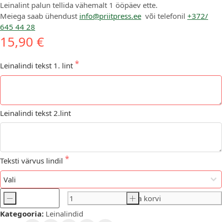
Leinalint palun tellida vähemalt 1 ööpäev ette.
Meiega saab ühendust
info@priitpress.ee
või telefonil
+372/
645 44 28
15,90 €
Leinalindi tekst 1. lint
Leinalindi tekst 2.lint
Teksti värvus lindil
-
Lisa korvi
+
Leinalint
Kategooria:
Leinalindid
must