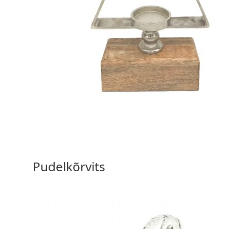
67,40
€
Pudelkõrvits