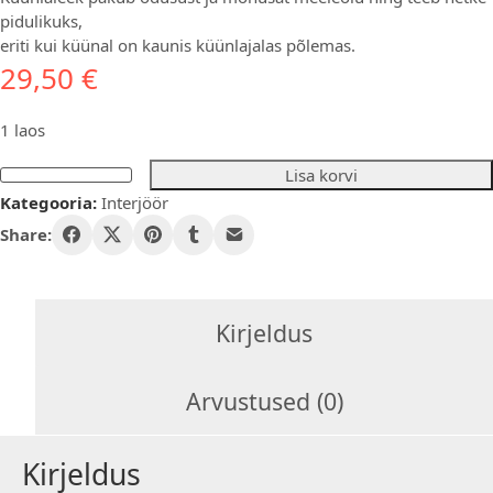
pidulikuks,
eriti kui küünal on kaunis küünlajalas põlemas.
29,50
€
1 laos
Lisa korvi
Küünlajalg
Kategooria:
Interjöör
kroomitud
ühele
Share:
küünlale
kogus
Kirjeldus
Arvustused (0)
Kirjeldus