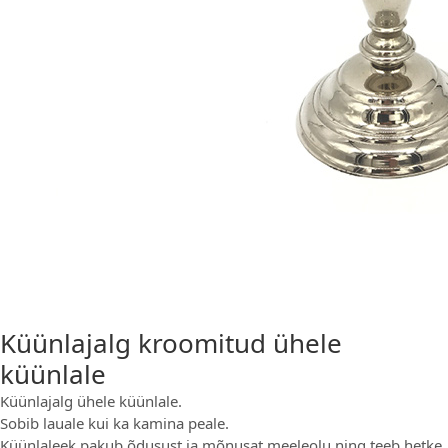
Küünlajalg kroomitud ühele
küünlale
Küünlajalg ühele küünlale.
Sobib lauale kui ka kamina peale.
Küünlaleek pakub õdusust ja mõnusat meeleolu ning teeb hetke