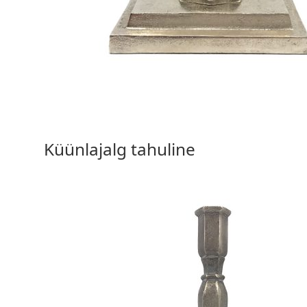
41,50
€
Küünlajalg tahuline