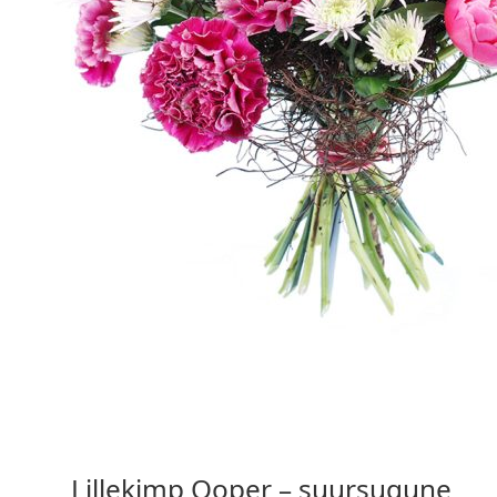
53,80 €
Vali valikud
Lillekimp Ooper – suursugune