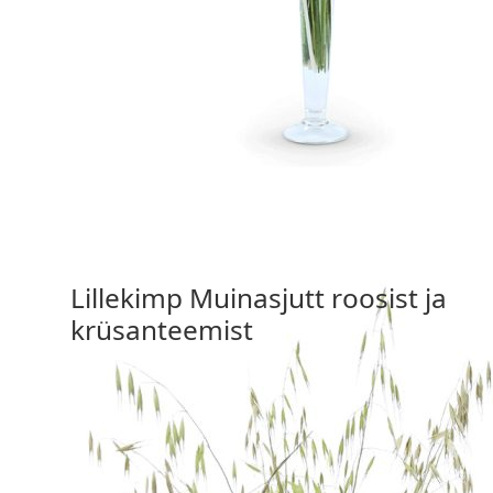
60,00 €
Vali valikud
Lillekimp Muinasjutt roosist ja
krüsanteemist