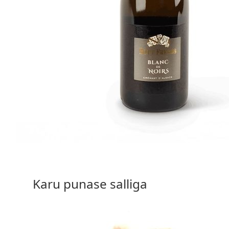
28,50
€
Out of stock / See details
Karu punase salliga