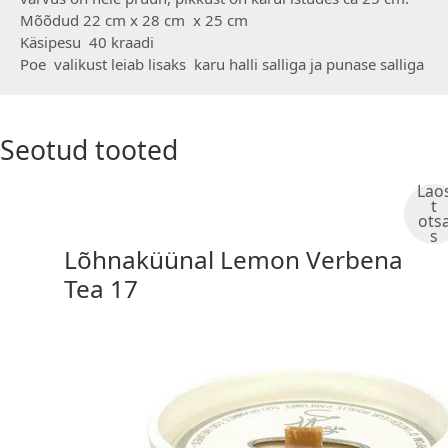
Mõõdud 22 cm x 28 cm x 25 cm
Käsipesu 40 kraadi
Poe valikust leiab lisaks karu halli salliga ja punase salliga
Seotud tooted
Lao
t
ots
s
Lõhnaküünal Lemon Verbena
Tea 17