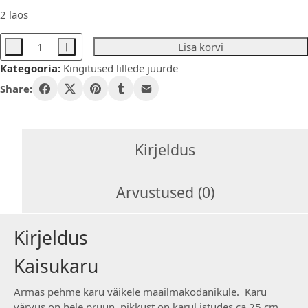
2 laos
-
+
Lisa korvi
Kaisukaru
Kategooria:
Kingitused lillede juurde
kogus
Share:
Kirjeldus
Arvustused (0)
Kirjeldus
Kaisukaru
Armas pehme karu väikele maailmakodanikule. Karu
värvus on hele pruun, pikkust on karul istudes ca 25 cm.